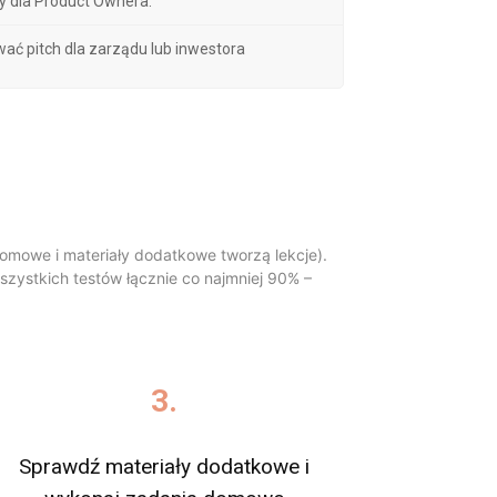
ry dla Product Ownera.
wać pitch dla zarządu lub inwestora
 domowe i materiały dodatkowe tworzą lekcje).
zystkich testów łącznie co najmniej 90% –
3.
Sprawdź materiały dodatkowe i