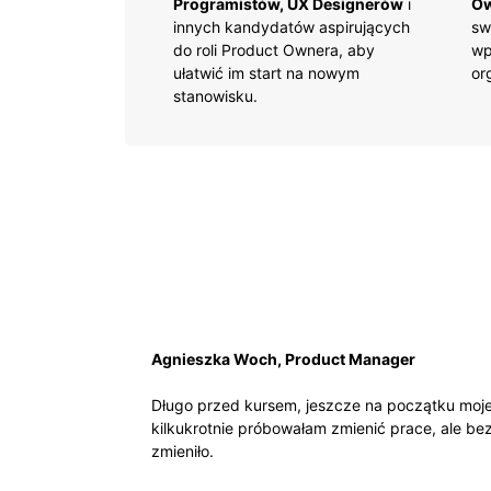
Programistów, UX Designerów
i
O
innych kandydatów aspirujących
sw
do roli Product Ownera, aby
wp
ułatwić im start na nowym
or
stanowisku.
Agnieszka Woch, Product Manager
Długo przed kursem, jeszcze na początku moj
kilkukrotnie próbowałam zmienić prace, ale bez 
zmieniło.