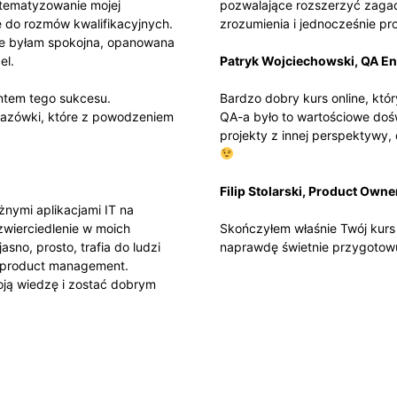
stematyzowanie mojej
pozwalające rozszerzyć zagad
ę do rozmów kwalifikacyjnych.
zrozumienia i jednocześnie pr
ie byłam spokojna, opanowana
el.
Patryk Wojciechowski, QA En
ntem tego sukcesu.
Bardzo dobry kurs online, któ
kazówki, które z powodzeniem
QA-a było to wartościowe doś
projekty z innej perspektywy,
Filip Stolarski, Product Owne
żnymi aplikacjami IT na
zwierciedlenie w moich
Skończyłem właśnie Twój kurs
sno, prosto, trafia do ludzi
naprawdę świetnie przygotowu
 product management.
ą wiedzę i zostać dobrym