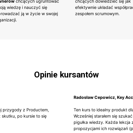
wnerów
chcących ugruntować
chcących dowiedzieć się jak
oją wiedzę i nauczyć się
efektywnie układać współpra
rowadzać ją w życie w swojej
zespołem scrumowym.
ganizacji.
Opinie kursantów
Radosław Cepowicz, Key Ac
ej przygody z Productem,
Ten kurs to idealny produkt 
skutku, po kursie to się
Wcześniej starałem się szukać 
pigułka wiedzy. Każda lekcja
propozycjami ich rozwiązań (p