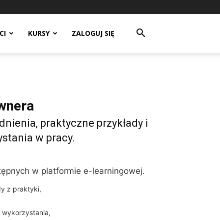
CI
KURSY
ZALOGUJ SIĘ
wnera
nienia, praktyczne przykłady i
stania w pracy.
stępnych w platformie e-learningowej.
dy z praktyki,
 wykorzystania,