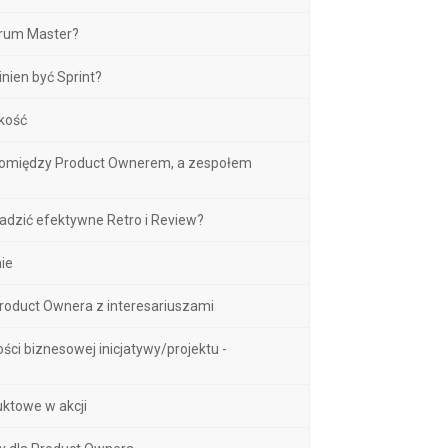
crum Master?
inien być Sprint?
akość
 pomiędzy Product Ownerem, a zespołem
adzić efektywne Retro i Review?
ie
Product Ownera z interesariuszami
ości biznesowej inicjatywy/projektu -
uktowe w akcji